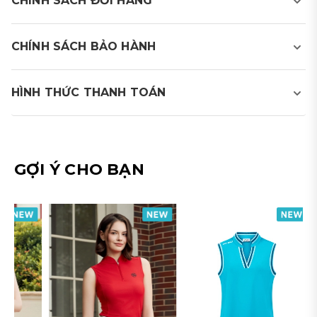
CHÍNH SÁCH ĐỔI HÀNG
CHÍNH SÁCH BẢO HÀNH
HÌNH THỨC THANH TOÁN
Mipa Golf cung cấp 2 phương thức thanh toán:
- Thanh toán bằng tiền mặt khi nhận hàng
GỢI Ý CHO BẠN
(COD)
- Thanh toán chuyển khoản:
CAM KẾT BẢO HÀNH 365 NGÀY
- Chính sách bảo hành áp dụng trong thời gian 365
Quý khách thanh toán vào tài khoản:
ngày kể từ ngày mua hàng, xác thực bằng số điện
- Áp dụng 1 lần đổi/ 1 đơn hàng trong vòng 7 ngày kể
thoại của khách hàng.
từ ngày mua hàng với sản phẩm còn nguyên tem mác,
hóa đơn.
- Sản phẩm được bảo hành là sản phẩm được giặt và
- Áp dụng 1 đổi 1 trong vòng 7 ngày kể từ ngày mua
chăm sóc theo hướng dẫn sử dụng của nhà sản xuất