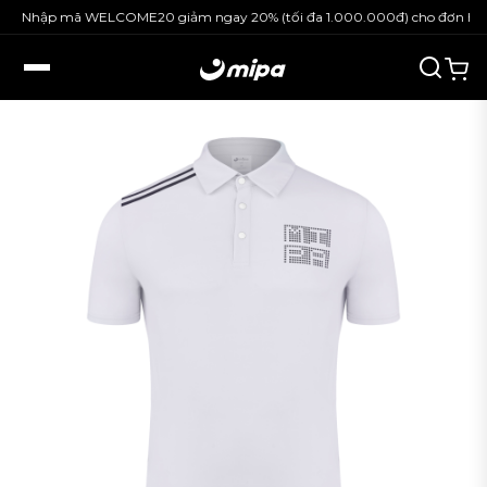
Nhập mã WELCOME20 giảm ngay 20% (tối đa 1.000.000đ) cho đơn hàng 