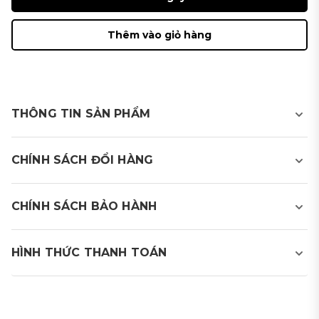
Thêm vào giỏ hàng
THÔNG TIN SẢN PHẨM
PRODUCT VIEW
CHÍNH SÁCH ĐỔI HÀNG
CHÍNH SÁCH BẢO HÀNH
HÌNH THỨC THANH TOÁN
Mipa Golf cung cấp 2 phương thức thanh toán:
- Thanh toán bằng tiền mặt khi nhận hàng