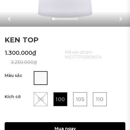
KEN TOP
1.300.000₫
Mã sản phẩm:
MS17TP059SW04
3.250.000₫
Màu sắc
Kích cỡ
95
100
105
110
Mua ngay