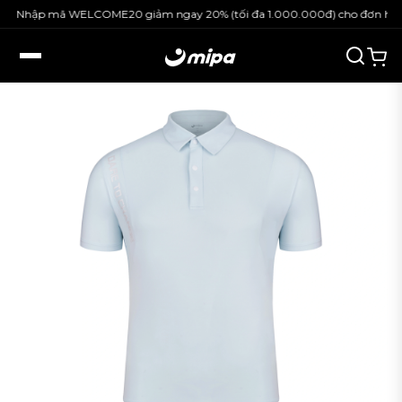
p mã WELCOME20 giảm ngay 20% (tối đa 1.000.000đ) cho đơn hàng nguy