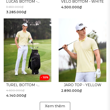
LUCAS BOTTOM -
VELO BOTTOM - WHITE
3.650.000₫
4.500.000₫
WHITE GREY
3.285.000₫
- 10%
TUREL BOTTOM -
JARO TOP - YELLOW
4.600.000₫
2.890.000₫
WHITE
4.140.000₫
Xem thêm