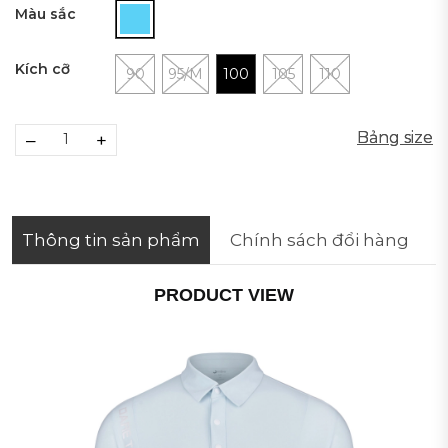
Màu sắc
Kích cỡ
90
95/M
100
105
110
Bảng size
Bảng size
–
+
Thông tin sản phẩm
Chính sách đổi hàng
PRODUCT VIEW