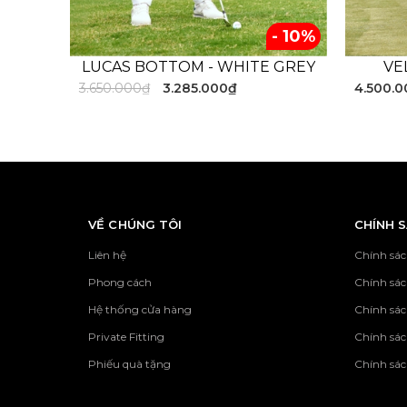
- 10%
LUCAS BOTTOM - WHITE GREY
VE
Áo Golf nam thiết kế theo phom dáng áo polo
3.650.000₫
3.285.000₫
4.500.
Sản phẩm mang lại cảm thoải mái cho các gol
tia UV và đặc biệt
- - - - - - - - - - - - - 
VỀ CHÚNG TÔI
CHÍNH 
Liên hệ
Chính sác
Phong cách
Chính sá
Hệ thống cửa hàng
Chính sác
Private Fitting
Chính sác
Phiếu quà tặng
Chính sác