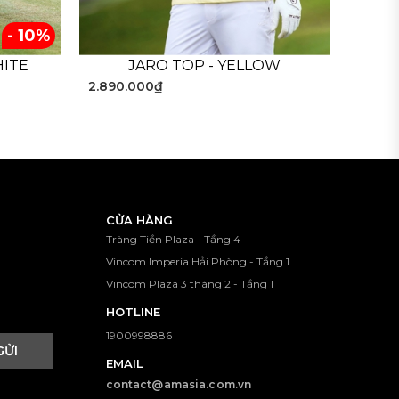
- 10%
HITE
JARO TOP - YELLOW
 lạ mắt làm điểm nhấn trang trí, đem đến cho
2.890.000₫
ôi trường siêu thấm mồ hôi, nhanh khô, chống
một cách thoải mái.
- - - - - - - - - - - - - -
CỬA HÀNG
Tràng Tiền Plaza - Tầng 4
Vincom Imperia Hải Phòng - Tầng 1
Vincom Plaza 3 tháng 2 - Tầng 1
HOTLINE
1900998886
GỬI
EMAIL
contact@amasia.com.vn