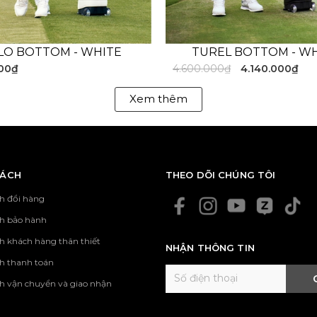
POLYESTER88% POLYURETHANE12%
LO BOTTOM - WHITE
TUREL BOTTOM - W
 khoẻ khoắn, chi tiết logo MIPA ở ngực áo cùng viền cổ áo
000₫
4.600.000₫
4.140.000₫
người mặc vẻ hiện đại.
fer bằng cách sử dụng chất liệu Châu Âu thân thiện với m
Xem thêm
 co giãn 4 chiều đảm bảo giúp thực hiện các động tác Swing 
- - - - - - - - - - - - - - - - - - - - - - - - - - - - - - - - - - - - - - - - - - - - 
PRODUCT DETAIL
SÁCH
THEO DÕI CHÚNG TÔI
h đổi hàng
ch bảo hành
h khách hàng thân thiết
NHẬN THÔNG TIN
h thanh toán
h vận chuyển và giao nhận