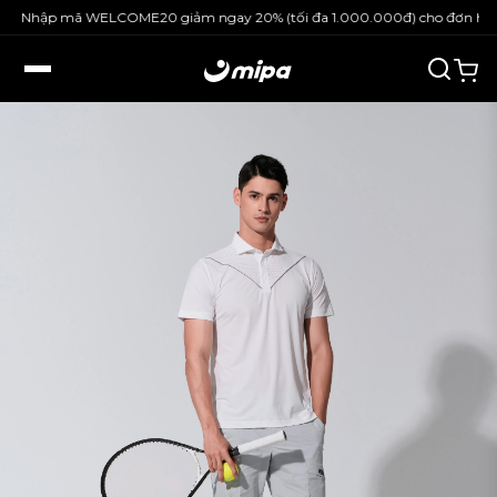
Nhập mã WELCOME20 giảm ngay 20% (tối đa 1.000.000đ) cho đơn hàng n