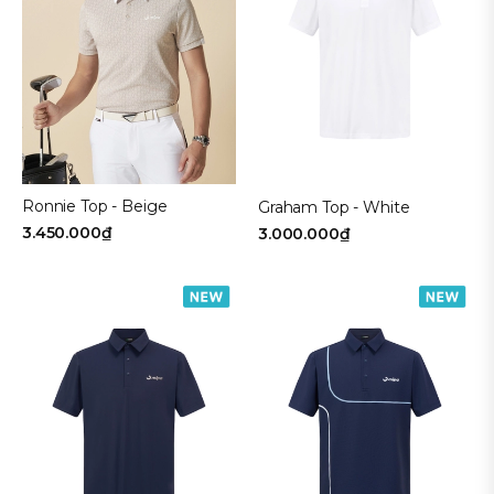
Navy
Kích cỡ
Freesize
80
85
90
Ronnie Top - Beige
Graham Top - White
95
100
3.450.000₫
3.000.000₫
105
110
Loại sản phẩm
QUẦN DÀI NAM
QUẦN SHORT
ÁO POLO NAM