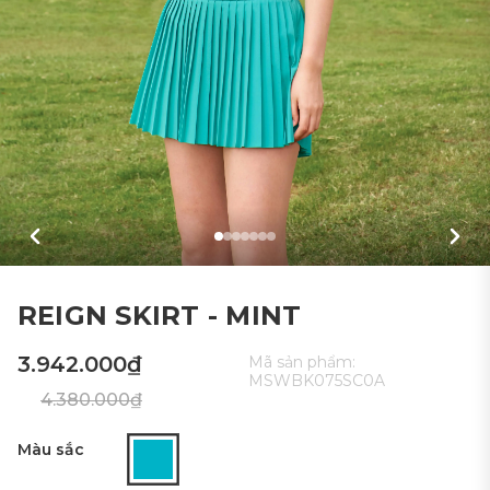
REIGN SKIRT - MINT
3.942.000₫
Mã sản phẩm:
MSWBK075SC0A
4.380.000₫
Màu sắc