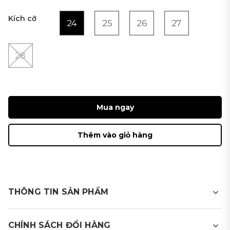
Kích cỡ
24
25
26
27
28
Mua ngay
Thêm vào giỏ hàng
THÔNG TIN SẢN PHẨM
Chân váy thể thao golf nữ có quần bảo hộ
CHÍNH SÁCH ĐỔI HÀNG