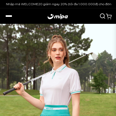
Nhập mã WELCOME20 giảm ngay 20% (tối đa 1.000.000đ) cho đơn hàng 