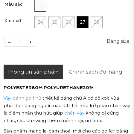
Màu sắc
Kích cỡ
24
25
26
27
28
Bảng size
–
+
Thông tin sản phẩm
Chính sách đổi hàng
POLYESTER80% POLYURETHANE20%
Váy đánh golf nữ
thiết kế dáng chữ A có độ xoè vừa
phải, tôn dáng người mặc. Chi tiết xếp li ở phần chân váy
là điểm nhấn thu hút, giúp
chân váy
không bị cứng
nhắc, các cú swing thêm mềm mại, nữ tính.
Sản phẩm mang lại cảm thoải mái cho các golfer bằng