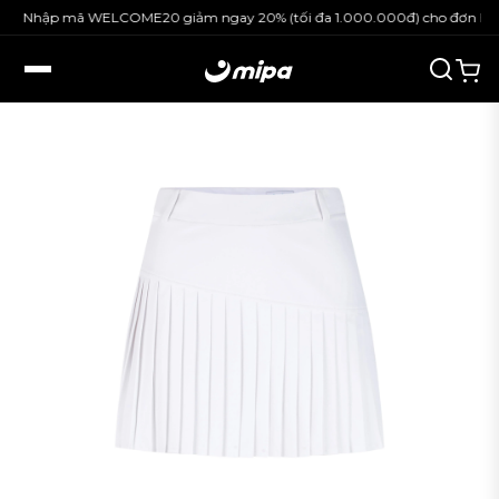
mã WELCOME20 giảm ngay 20% (tối đa 1.000.000đ) cho đơn hàng nguyên