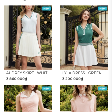
AUDREY SKIRT - WHITE
LYLA DRESS - GREEN
3.860.000₫
3.200.000₫
GREEN
WHITE