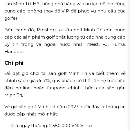
sân Minh Trí. Hệ thống nhà hàng và câu lạc bộ lớn cũng
cung cấp phòng thay đồ VIP để phục vụ nhu cầu của
golfer.
Bên cạnh đó, Proshop tại
sân golf Minh Trí
còn cung
cấp các sản phẩm golf chất lượng từ các nhà cung cấp
uy tín trong và ngoài nước như Titleist, FJ, Puma,
Handee,…
Chi phí
Để đặt giờ chơi tại sân golf Minh Trí và biết thêm về
chính sách giá ưu đãi, quý khách có thể liên hệ trực tiếp
đến hotline hoặc fanpage chính thức của sân gôn
Minh Trí.
Về giá
sân golf Minh Trí
năm 2023, dưới đây là thông tin
được cập nhật mới nhất:
Giá ngày thường: 2,550,000 VND/ Pax