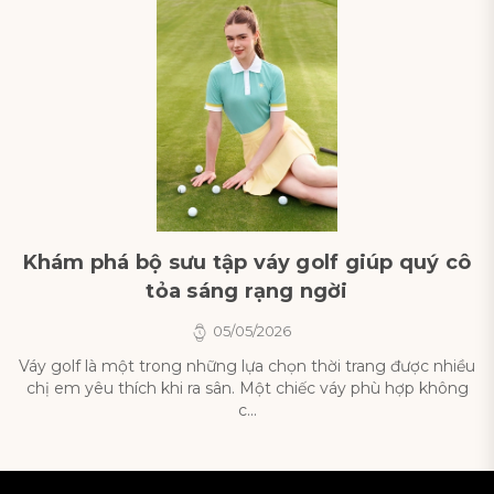
Khám phá bộ sưu tập váy golf giúp quý cô
tỏa sáng rạng ngời
05/05/2026
Váy golf là một trong những lựa chọn thời trang được nhiều
chị em yêu thích khi ra sân. Một chiếc váy phù hợp không
c...