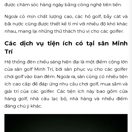
được chăm sóc hàng ngày bằng công nghệ tiên tiến.
Ngoài cỏ mịn chất lượng cao, các hố golf, bẫy cát và
bãi nước cũng được thiết kế tỉ mỉ với nhiều độ khó khác
nhau, mang lại những thử thách thú vị cho các golfer.
Các dịch vụ tiện ích có tại sân Minh
Trí
Hệ thống đèn chiếu sáng hiện đại là một điểm cộng lớn
của
sân golf Minh Trí
, bởi sân phục vụ cho các golfer
chơi golf vào ban đêm. Ngoài ra, sân cũng có nhiều tiện
ích cao cấp để đáp ứng nhu cầu chơi golf, mua sắm và
giải trí của các golfer. Các tiện ích này bao gồm cửa
hàng golf, nhà câu lạc bộ, nhà hàng và nhiều điểm
đáng chú ý khác.