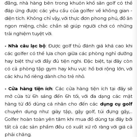
đãng, nhà hàng bên trong khuôn khổ sân golf có thể
đáp ứng được các yêu cầu của golfer về không gian -
diện tích. Không chỉ vậy, với thực đơn phong phú, đồ ăn
ngon miệng, chắc chắn sẽ giúp người chơi có những
trải nghiệm tuyệt vời.
- Nhà câu lạc bộ
: Được golf thủ đánh giá khá cao khi
các golfer có thể lựa chọn giữa các phòng nghỉ dưỡng
hay biệt thự với đầy đủ tiện nghi. Đặc biệt, tại đây còn
có cả phòng tập gym hay khu vực hồ bơi rộng lớn, với
các khu hồ riêng dành cho trẻ nhỏ.
- Cửa hàng tiện ích
: Các cửa hàng tiện ích tại đây sẽ
mở cửa từ 6h sáng đến 6h tối, với đa dạng các mặt
hàng từ đồ dùng cá nhân cho đến các
dụng cụ golf
chuyên dụng như: giày tập, gậy golf, túi đựng gậy,...
Golfer hoàn toàn yên tâm khi mua đồ dùng tại đây bởi
tất cả các sản phẩm đều có xuất xứ rõ ràng với giá cả
phải chăng.