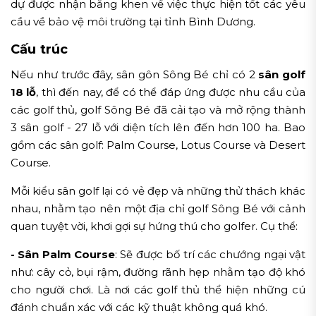
dự được nhận bằng khen về việc thực hiện tốt các yêu
cầu về bảo vệ môi trường tại tỉnh Bình Dương.
Cấu trúc
Nếu như trước đây, sân gôn Sông Bé chỉ có 2
sân golf
18 lỗ
, thì đến nay, để có thể đáp ứng được nhu cầu của
các golf thủ, golf Sông Bé đã cải tạo và mở rộng thành
3 sân golf - 27 lỗ với diện tích lên đến hơn 100 ha. Bao
gồm các sân golf: Palm Course, Lotus Course và Desert
Course.
Mỗi kiểu sân golf lại có vẻ đẹp và những thử thách khác
nhau, nhằm tạo nên một địa chỉ golf Sông Bé với cảnh
quan tuyệt vời, khơi gợi sự hứng thú cho golfer. Cụ thể:
- Sân Palm Course
: Sẽ được bố trí các chướng ngại vật
như: cây cỏ, bụi rậm, đường rãnh hẹp nhằm tạo độ khó
cho người chơi. Là nơi các golf thủ thể hiện những cú
đánh chuẩn xác với các kỹ thuật không quá khó.