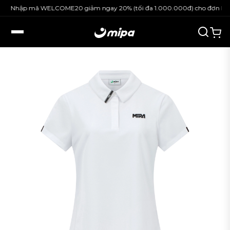
Nhập mã WELCOME20 giảm ngay 20% (tối đa 1.000.000đ) cho đơn hàng 