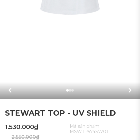
STEWART TOP - UV SHIELD
1.530.000₫
Mã sản phẩm:
MSWTP574SW01
2.550.000₫