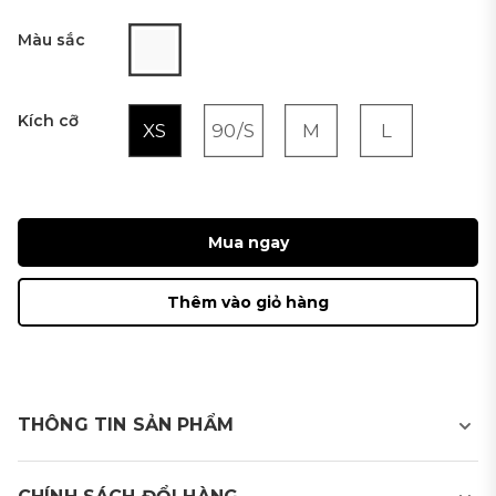
Màu sắc
Kích cỡ
XS
90/S
M
L
Mua ngay
Thêm vào giỏ hàng
THÔNG TIN SẢN PHẨM
Áo golf T-shirt nữ ngắn tay