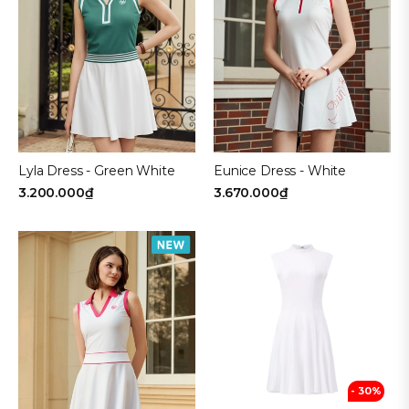
Navy
Kích cỡ
Freesize
80
85
90
Lyla Dress - Green White
Eunice Dress - White
95
100
3.200.000₫
3.670.000₫
105
110
Loại sản phẩm
VÁY LIỀN
CHÂN VÁY
- 30%