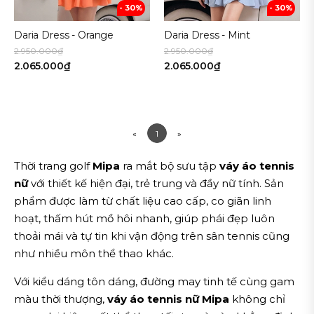
- 30%
- 30%
Daria Dress - Orange
Daria Dress - Mint
2.950.000₫
2.950.000₫
2.065.000₫
2.065.000₫
«
1
»
Thời trang golf
Mipa
ra mắt bộ sưu tập
váy áo tennis
nữ
với thiết kế hiện đại, trẻ trung và đầy nữ tính. Sản
phẩm được làm từ chất liệu cao cấp, co giãn linh
hoạt, thấm hút mồ hôi nhanh, giúp phái đẹp luôn
thoải mái và tự tin khi vận động trên sân tennis cũng
như nhiều môn thể thao khác.
Với kiểu dáng tôn dáng, đường may tinh tế cùng gam
màu thời thượng,
váy áo tennis nữ Mipa
không chỉ