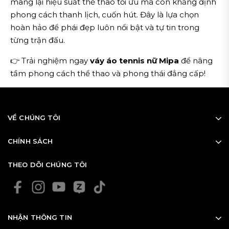
mang lại hiệu suất thể thao tối ưu mà còn khẳng định
phong cách thanh lịch, cuốn hút. Đây là lựa chọn
hoàn hảo để phái đẹp luôn nổi bật và tự tin trong
từng trận đấu.
👉 Trải nghiệm ngay
váy áo tennis nữ Mipa
để nâng
tầm phong cách thể thao và phong thái đẳng cấp!
VỀ CHÚNG TÔI
CHÍNH SÁCH
THEO DÕI CHÚNG TÔI
NHẬN THÔNG TIN