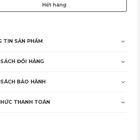
Hết hàng
 TIN SẢN PHẨM
PRODUCT VIEW
 SÁCH ĐỔI HÀNG
 SÁCH BẢO HÀNH
THỨC THANH TOÁN
olf cung cấp 2 phương thức thanh toán:
h toán bằng tiền mặt khi nhận hàng (COD)