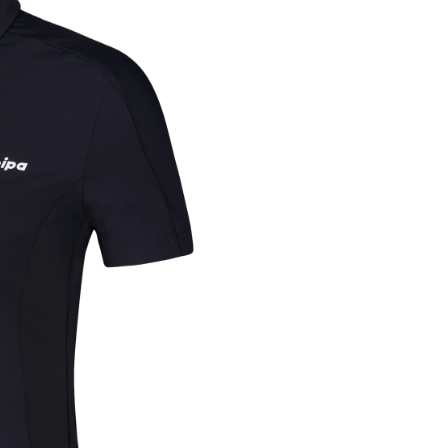
Kiểu 
- Miễn 
th
và Kim
Logo 
Dễ dàn
- - - - - 