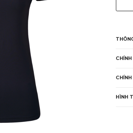
THÔNG
CHÍNH
CHÍNH
HÌNH 
Mipa G
- Than