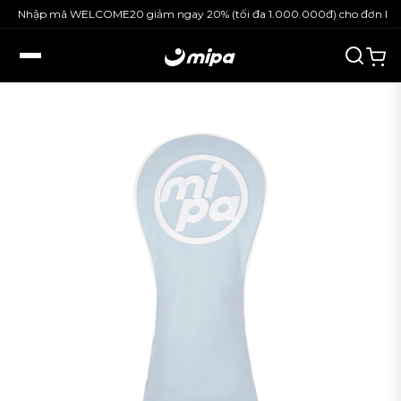
Nhập mã WELCOME20 giảm ngay 20% (tối đa 1.000.000đ) cho đơn hàng