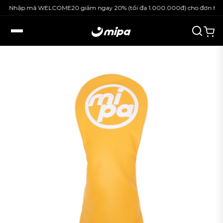
Nhập mã WELCOME20 giảm ngay 20% (tối đa 1.000.000đ) cho đơn hàng 