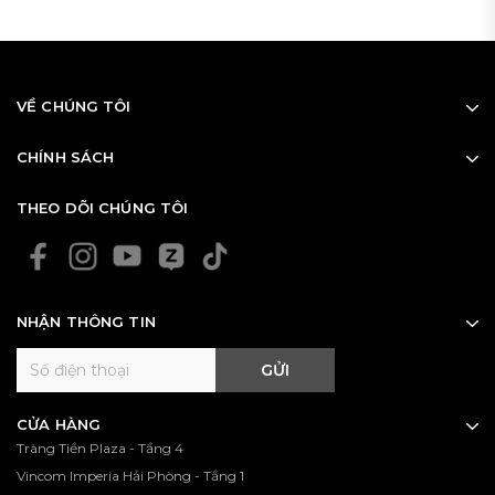
VỀ CHÚNG TÔI
CHÍNH SÁCH
THEO DÕI CHÚNG TÔI
NHẬN THÔNG TIN
GỬI
CỬA HÀNG
Tràng Tiền Plaza - Tầng 4
Bọc đầu gậy golf là gì và
Vincom Imperia Hải Phòng - Tầng 1