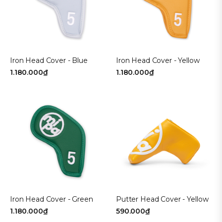
Navy
Kích cỡ
Freesize
80
Iron Head Cover - Blue
Iron Head Cover - Yellow
1.180.000₫
1.180.000₫
85
90
95
100
105
110
Loại sản phẩm
BỌC GẬY
Iron Head Cover - Green
Putter Head Cover - Yellow
1.180.000₫
590.000₫