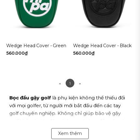
Wedge Head Cover - Green
Wedge Head Cover - Black
560.000₫
560.000₫
«
1
»
Bọc đầu gậy golf
là phụ kiện không thể thiếu đối
với mọi golfer, từ người mới bắt đầu đến các tay
golf chuyên nghiệp. Không chỉ giúp bảo vệ gậy
golf khỏi các tác động bên ngoài, bọc đầu gậy còn
là cách để golfer thể hiện cá tính và phong cách
Xem thêm
riêng.