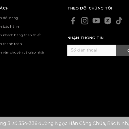
SÁCH
THEO DÕI CHÚNG TÔI
h đổi hàng
ch bảo hành
h khách hàng thân thiết
NHẬN THÔNG TIN
h thanh toán
h vận chuyển và giao nhận
ng 3, số 334-336 đường Ngọc Hân Công Chúa, Bắc Ninh,