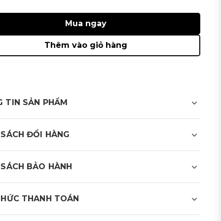
Mua ngay
Thêm vào giỏ hàng
 TIN SẢN PHẨM
tay da cừu cao cấp
 SÁCH ĐỔI HÀNG
ệt bền chắc, chất liệu da êm ái tạo cảm giác thoải mái
ệ và giữ ấm bàn tay, hạn chế tác động của những yếu
 SÁCH BẢO HÀNH
trường như ánh nắng, gió, bụi bẩn, khí lạnh và những
gây thương tổn cho bàn tay
THỨC THANH TOÁN
m tốt và linh hoạt, giúp người chơi thao tác tự nhiên
olf cung cấp 2 phương thức thanh toán: