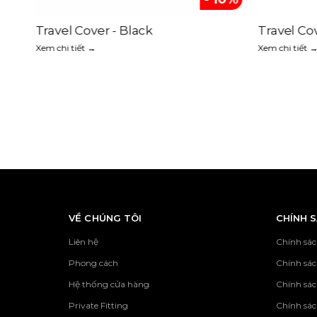
Travel Cover - Black
Travel Co
Xem chi tiết →
Xem chi tiết 
VỀ CHÚNG TÔI
CHÍNH 
Liên hệ
Chính sác
Phong cách
Chính sá
Hệ thống cửa hàng
Chính sác
Private Fitting
Chính sác