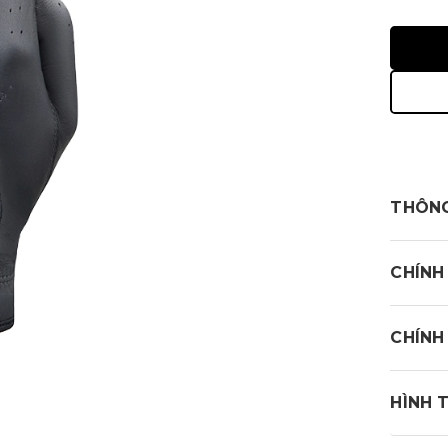
THÔNG
- Găng 
CHÍNH
- Sợi d
- Bảo v
CHÍNH
tố môi 
yếu tố 
HÌNH 
- Độ bá
Mipa G