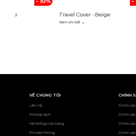
Handbag - Black
Caddie Ba
Xem chi tiết →
Xem chi tiết 
VỀ CHÚNG TÔI
CHÍNH 
Liên hệ
Chính sác
Phong cách
Chính sá
Hệ thống cửa hàng
Chính sác
Private Fitting
Chính sác