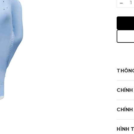
–
THÔNG
- Găng 
CHÍNH
- Sợi d
- Bảo v
CHÍNH
tố môi 
yếu tố 
HÌNH 
- Độ bá