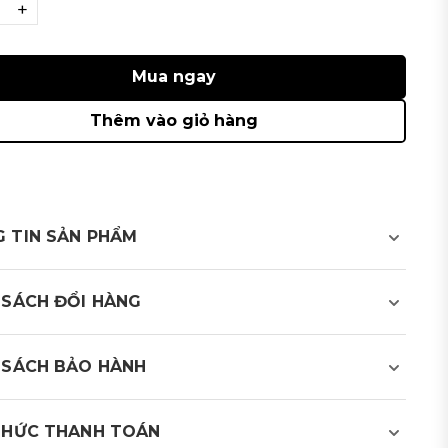
+
Mua ngay
Thêm vào giỏ hàng
 TIN SẢN PHẨM
tay da cừu cao cấp
 SÁCH ĐỔI HÀNG
ệt bền chắc, chất liệu da êm ái tạo cảm giác thoải mái
ệ và giữ ấm bàn tay, hạn chế tác động của những yếu
 SÁCH BẢO HÀNH
trường như ánh nắng, gió, bụi bẩn, khí lạnh và những
gây thương tổn cho bàn tay
THỨC THANH TOÁN
m tốt và linh hoạt, giúp người chơi thao tác tự nhiên