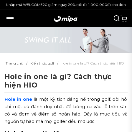
hập mã WELCOME20 giảm ngay 20% (tối đa 1.000.000đ) cho đơn hàng ng
Trang chủ
Kiến thức golf
Hole in one là gì? Cách thực hiện HIO
Hole in one là gì? Cách thực
hiện HIO
Hole in one
là một kỳ tích đáng nể trong golf, đòi hỏi
chỉ một cú đánh duy nhất để bóng rơi vào lỗ trên sân
cỏ và đem về điểm số hoàn hảo. Đây là mục tiêu và
nguồn tự hào mà mọi golfer đều mơ ước.