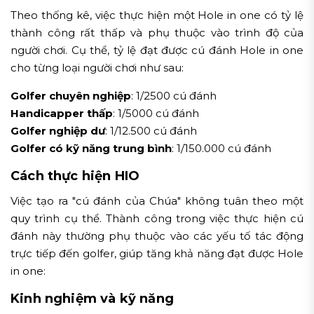
Theo thống kê, việc thực hiện một
Hole in one
có tỷ lệ
thành công rất thấp và phụ thuộc vào trình độ của
người chơi. Cụ thể, tỷ lệ đạt được cú đánh Hole in one
cho từng loại người chơi như sau:
Golfer chuyên nghiệp
: 1/2500 cú đánh
Handicapper thấp
: 1/5000 cú đánh
Golfer nghiệp dư
: 1/12.500 cú đánh
Golfer có kỹ năng trung bình
: 1/150.000 cú đánh
Cách thực hiện HIO
Việc tạo ra "cú đánh của Chúa" không tuân theo một
quy trình cụ thể. Thành công trong việc thực hiện cú
đánh này thường phụ thuộc vào các yếu tố tác động
trực tiếp đến golfer, giúp tăng khả năng đạt được Hole
in one:
Kinh nghiệm và kỹ năng