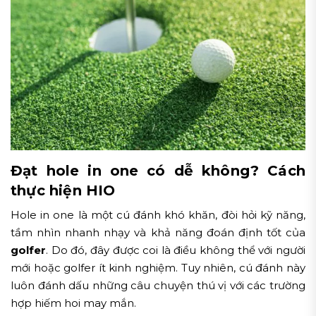
Đạt hole in one có dễ không? Cách
thực hiện HIO
Hole in one
là một cú đánh khó khăn, đòi hỏi kỹ năng,
tầm nhìn nhanh nhạy và khả năng đoán định tốt của
golfer
. Do đó, đây được coi là điều không thể với người
mới hoặc golfer ít kinh nghiệm. Tuy nhiên, cú đánh này
luôn đánh dấu những câu chuyện thú vị với các trường
hợp hiếm hoi may mắn.