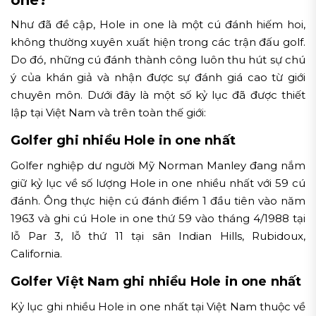
Như đã đề cập, Hole in one là một cú đánh hiếm hoi,
không thường xuyên xuất hiện trong các trận đấu golf.
Do đó, những cú đánh thành công luôn thu hút sự chú
ý của khán giả và nhận được sự đánh giá cao từ giới
chuyên môn. Dưới đây là một số kỷ lục đã được thiết
lập tại Việt Nam và trên toàn thế giới:
Golfer ghi nhiều Hole in one nhất
Golfer nghiệp dư người Mỹ Norman Manley đang nắm
giữ kỷ lục về số lượng Hole in one nhiều nhất với 59 cú
đánh. Ông thực hiện cú đánh điểm 1 đầu tiên vào năm
1963 và ghi cú Hole in one thứ 59 vào tháng 4/1988 tại
lỗ Par 3, lỗ thứ 11 tại sân Indian Hills, Rubidoux,
California.
Golfer Việt Nam ghi nhiều Hole in one nhất
Kỷ lục ghi nhiều
Hole in one
nhất tại Việt Nam thuộc về