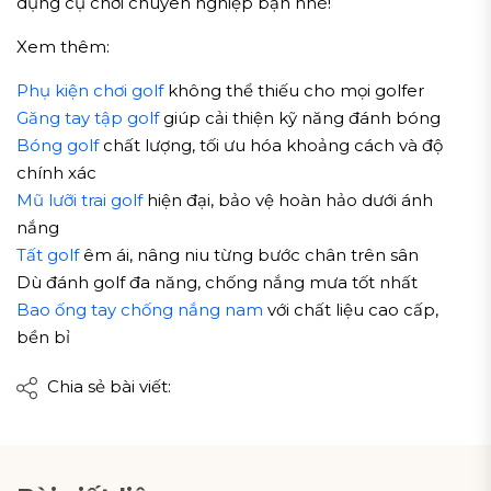
dụng cụ chơi chuyên nghiệp bạn nhé!
Xem thêm:
Phụ kiện chơi golf
không thể thiếu cho mọi golfer
Găng tay tập golf
giúp cải thiện kỹ năng đánh bóng
Bóng golf
chất lượng, tối ưu hóa khoảng cách và độ
chính xác
Mũ lưỡi trai golf
hiện đại, bảo vệ hoàn hảo dưới ánh
nắng
Tất golf
êm ái, nâng niu từng bước chân trên sân
Dù đánh golf đa năng, chống nắng mưa tốt nhất
Bao ống tay chống nắng nam
với chất liệu cao cấp,
bền bỉ
Chia sẻ bài viết: