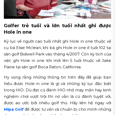
Golfer trẻ tuổi và lớn tuổi nhất ghi được
Hole in one
Kỷ lục về người cao tuổi nhất ghi
Hole in one
thuộc về
cụ bà Elsie Mclean, khi bà ghi Hole in one ở tuổi 102 tại
sân golf Bidwell Park vào tháng 4/2007. Còn kỳ tích của
việc ghi Hole in one khi mới lên 5 tuổi thuộc về Jake
Paine tại sân golf Boca Raton, California.
Hy vọng rằng những thông tin trên đây đã giúp bạn
hiểu được
Hole in one
là gì và những kỷ lục đặc biệt
trong HIO. Dù đạt cú đánh HIO nhờ may mắn hay kinh
nghiệm chơi vượt trội thì nó vẫn là cú đánh tuyệt vời,
được ao ước bởi nhiều golf thủ. Hãy liên hệ ngay với
Mipa Golf
để được tư vấn và chuẩn bị cho mình những