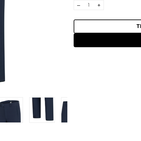
–
+
T