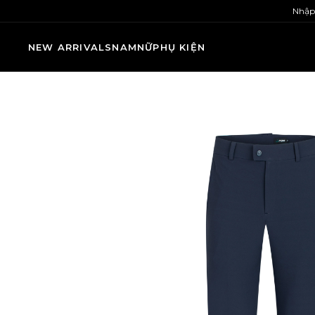
Nhập
NEW ARRIVALS
NAM
NỮ
PHỤ KIỆN