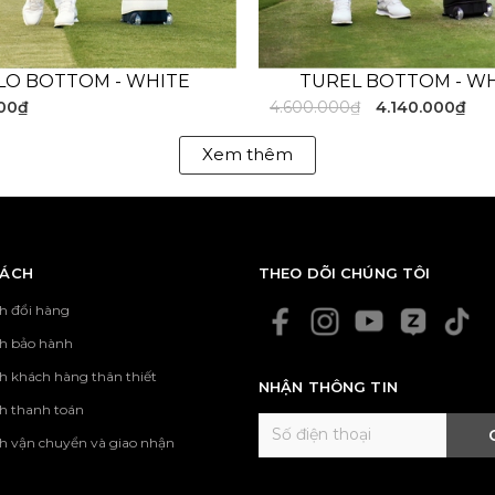
POLYESTER91% POLYURETHANE9%
LO BOTTOM - WHITE
TUREL BOTTOM - W
i Golf dành cho nam dáng basic chuẩn form mặc đẹp mọi th
000₫
4.600.000₫
4.140.000₫
fer bằng cách sử dụng chất liệu Châu Âu thân thiện với m
g xuyên thấu giúp thực hiện các cú swing được tự tin và th
Xem thêm
sự thoải mái cho người sử dụng. Cạp quần sau phối viền nổ
thiết kế.
- - - - - - - - - - - - - - - - - - - - - - - - - - - - - - - - - - - - - - - - - - - - 
SÁCH
THEO DÕI CHÚNG TÔI
PRODUCT DETAIL
h đổi hàng
ch bảo hành
h khách hàng thân thiết
NHẬN THÔNG TIN
h thanh toán
h vận chuyển và giao nhận