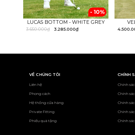
- 10%
LUCAS BOTTOM - WHITE GREY
VE
Quần dà
3.650.000₫
3.285.000₫
4.500.
Sản phẩm mang lại cảm thoải mái cho các gol
khuẩn, chốn
Kiểu dáng suông cùng móc cài bằng khuy tạo 
- - - - - - - - - - - - - 
VỀ CHÚNG TÔI
CHÍNH 
Liên hệ
Chính sác
Phong cách
Chính sá
Hệ thống cửa hàng
Chính sác
Private Fitting
Chính sác
Phiếu quà tặng
Chính sác