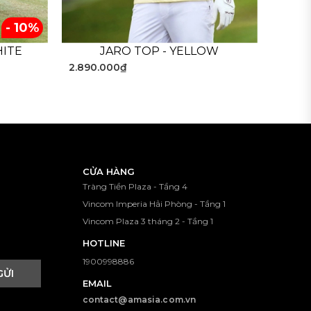
- 10%
HITE
JARO TOP - YELLOW
ời tiết.
2.890.000₫
ôi trường siêu thấm mồ hôi, nhanh khô, kháng
oải mái hơn.
i bật, đem lại sự hiện đại, phóng khoáng cho
- - - - - - - - - - - - - -
CỬA HÀNG
Tràng Tiền Plaza - Tầng 4
Vincom Imperia Hải Phòng - Tầng 1
Vincom Plaza 3 tháng 2 - Tầng 1
HOTLINE
1900998886
GỬI
EMAIL
contact@amasia.com.vn