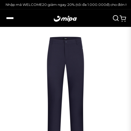
Nhập mã WELCOME20 giảm ngay 20% (tối đa 1.000.000đ) cho đơn hàng 