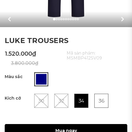
LUKE TROUSERS
1.520.000₫
Mã sản phẩm:
MSMBP412SV09
3.800.000₫
Màu sắc
Kích cỡ
30
32
34
36
Mua ngay