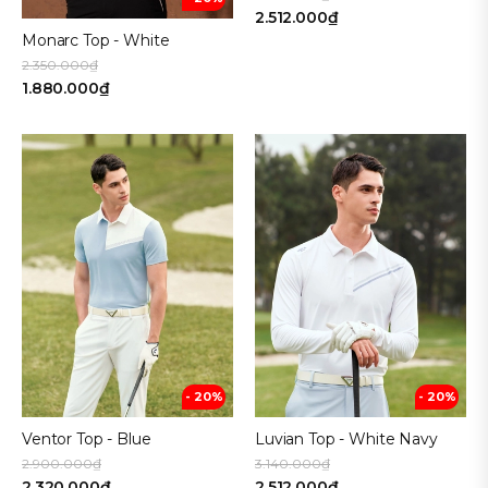
2.512.000₫
Monarc Top - White
2.350.000₫
1.880.000₫
- 20%
- 20%
Ventor Top - Blue
Luvian Top - White Navy
2.900.000₫
3.140.000₫
2.320.000₫
2.512.000₫