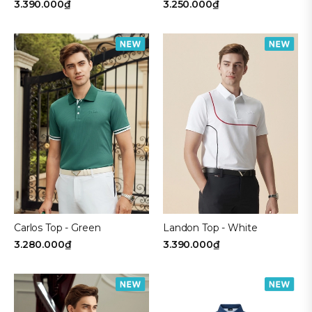
3.250.000₫
3.390.000₫
Carlos Top - Green
Landon Top - White
3.280.000₫
3.390.000₫