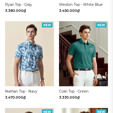
Ryan Top - Gray
Weston Top - White Blue
3.380.000₫
3.450.000₫
Nathan Top - Navy
Colin Top - Green
3.470.000₫
3.330.000₫