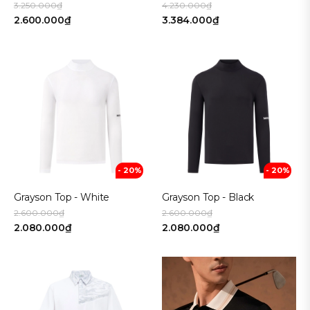
3.250.000₫
4.230.000₫
2.600.000₫
3.384.000₫
- 20%
- 20%
Grayson Top - White
Grayson Top - Black
2.600.000₫
2.600.000₫
2.080.000₫
2.080.000₫