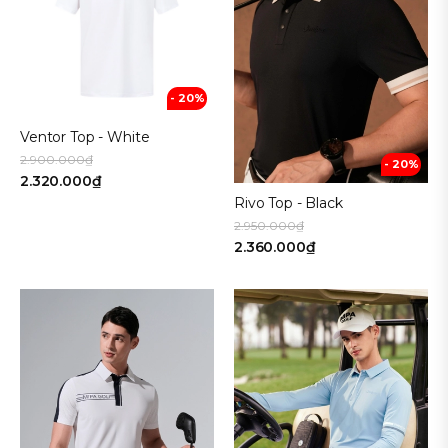
- 20%
Ventor Top - White
2.900.000₫
- 20%
2.320.000₫
Rivo Top - Black
2.950.000₫
2.360.000₫