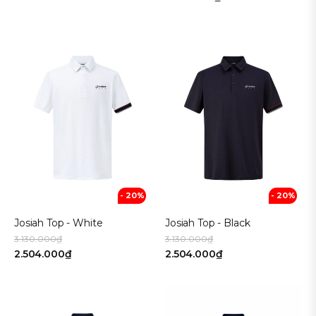
- 20%
- 20%
Josiah Top - White
Josiah Top - Black
3.130.000₫
3.130.000₫
2.504.000₫
2.504.000₫