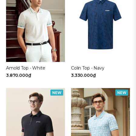
Amold Top - White
Colin Top - Navy
3.870.000₫
3.330.000₫