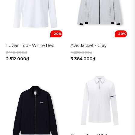
- 20%
- 20%
Luvian Top - White Red
Avis Jacket - Gray
3.140.000₫
4.230.000₫
2.512.000₫
3.384.000₫