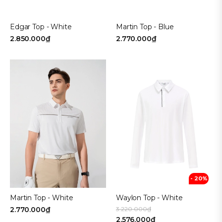
Edgar Top - White
Martin Top - Blue
2.850.000₫
2.770.000₫
- 20%
Martin Top - White
Waylon Top - White
2.770.000₫
3.220.000₫
2.576.000₫