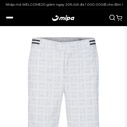
Nhập mã WELCOME20 giảm ngay 20% (tối đa 1.000.000đ) cho đơn hàng 