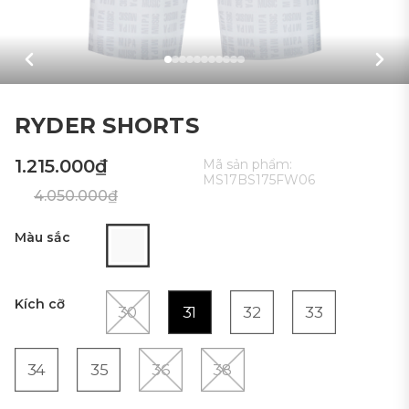
RYDER SHORTS
1.215.000₫
Mã sản phẩm:
MS17BS175FW06
4.050.000₫
Màu sắc
Kích cỡ
30
31
32
33
34
35
36
38