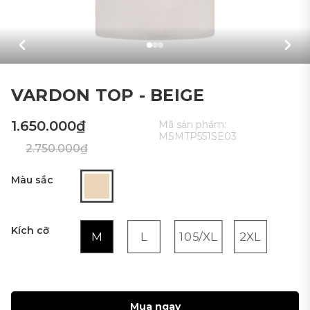
VARDON TOP - BEIGE
1.650.000₫
Mã sản phẩm:
MSMTP551SE03
2.750.000₫
Màu sắc
Kích cỡ
M
L
105/XL
2XL
Mua ngay