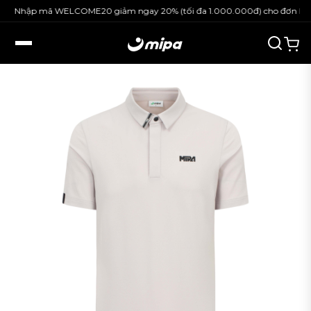
Nhập mã WELCOME20 giảm ngay 20% (tối đa 1.000.000đ) cho đơn hàng 