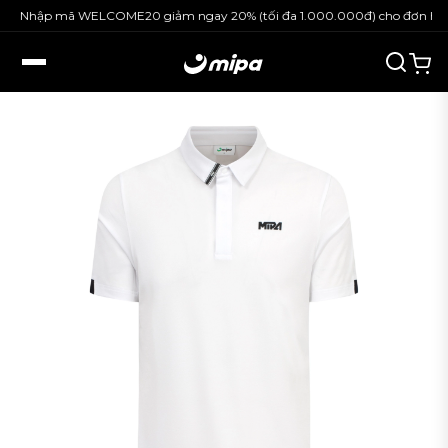
Nhập mã WELCOME20 giảm ngay 20% (tối đa 1.000.000đ) cho đơn hàng 