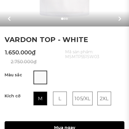
VARDON TOP - WHITE
1.650.000₫
Mã sản phẩm:
MSMTP551SW03
2.750.000₫
Màu sắc
Kích cỡ
M
L
105/XL
2XL
Mua ngay