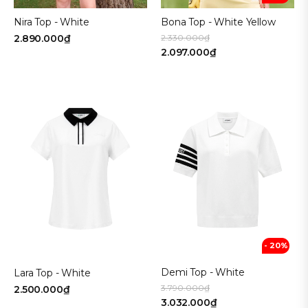
Nira Top - White
Bona Top - White Yellow
2.890.000₫
2.330.000₫
2.097.000₫
- 20%
Demi Top - White
Lara Top - White
3.790.000₫
2.500.000₫
3.032.000₫