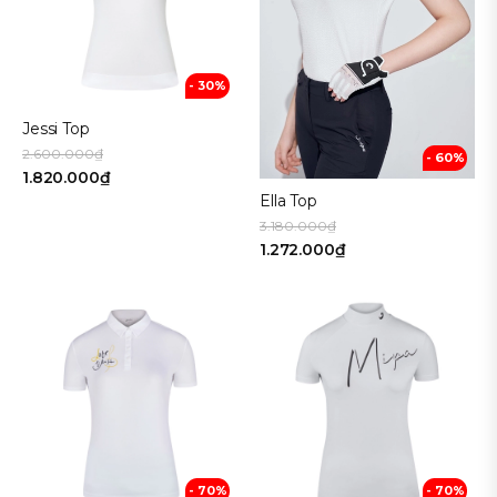
- 30%
Jessi Top
2.600.000₫
- 60%
1.820.000₫
Ella Top
3.180.000₫
1.272.000₫
- 70%
- 70%