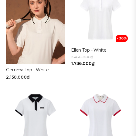
- 30%
Ellen Top - White
2.480.000₫
1.736.000₫
Gemma Top - White
2.150.000₫