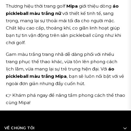
Thương hiệu thời trang golf
Mipa
giới thiệu dòng
áo
pickleball màu trắng nữ
với thiết kế tinh tế, sang
trọng, mang lại sự thoải mái tối đa cho người mặc.
Chất liệu cao cấp, thoáng khí, co giãn linh hoạt giúp
bạn tự tin vận động trên sân pickleball cũng như khi
chơi golf.
Gam màu trắng trang nhã dễ dàng phối với nhiều
trang phục thể thao khác, vừa tôn lên phong cách
lịch lãm, vừa mang lại sự trẻ trung hiện đại. Với
áo
pickleball màu trắng Mipa
, bạn sẽ luôn nổi bật với vẻ
ngoài đơn giản nhưng đầy cuốn hút.
👉 Khám phá ngay để nâng tầm phong cách thể thao
cùng Mipa!
VỀ CHÚNG TÔI