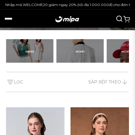
 mã WELCOME20 giảm ngay 20% (tối đa 1.000.000đ) cho đơn hàng nguyên
Theo giá sản phẩm
đến
Màu sắc
Black
White
Beige
LỌC
SẮP XẾP THEO
Green
Red
Blue
Mint Blue