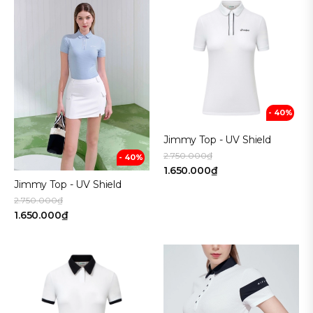
- 40%
Jimmy Top - UV Shield
2.750.000₫
- 40%
1.650.000₫
Jimmy Top - UV Shield
2.750.000₫
1.650.000₫