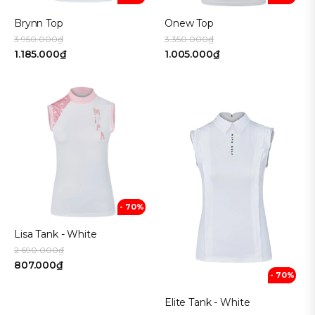
Brynn Top
Onew Top
3.950.000₫
3.350.000₫
1.185.000₫
1.005.000₫
- 70%
Lisa Tank - White
2.690.000₫
807.000₫
- 70%
Elite Tank - White