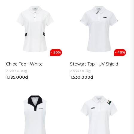
- 50%
- 40%
Chloe Top - White
Stewart Top - UV Shield
2.390.000₫
2.550.000₫
1.195.000₫
1.530.000₫