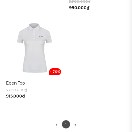
3.300.000₫
990.000₫
- 70%
Eden Top
3.050.000₫
915.000₫
«
1
»