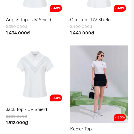
- 40%
- 40%
Angus Top - UV Shield
Ollie Top - UV Shield
2.390.000₫
2.400.000₫
1.434.000₫
1.440.000₫
- 40%
Jack Top - UV Shield
2.520.000₫
- 50%
1.512.000₫
Keeler Top