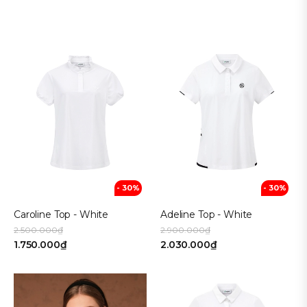
- 30%
- 30%
Caroline Top - White
Adeline Top - White
2.500.000₫
2.900.000₫
1.750.000₫
2.030.000₫