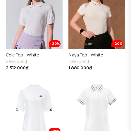
Navy
Kích cỡ
Freesize
80
85
90
- 20%
- 20%
Cole Top - White
Naya Top - White
95
100
2.890.000₫
2.350.000₫
2.312.000₫
1.880.000₫
105
110
Loại sản phẩm
ÁO SÁT NÁCH
ÁO POLO NỮ