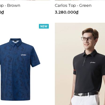
op - Brown
Carlos Top - Green
0₫
3.280.000₫