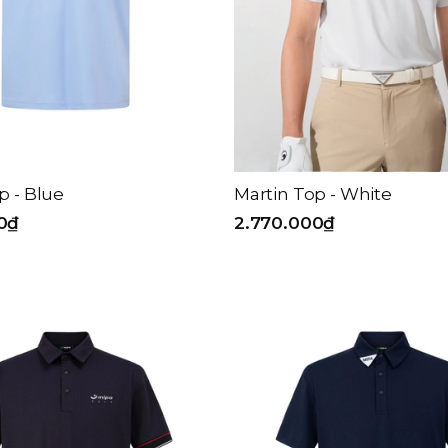
p - Blue
Martin Top - White
0₫
2.770.000₫