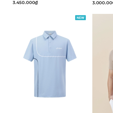
3.450.000₫
3.000.00
Navy
Kích cỡ
Freesize
80
85
90
95
100
105
110
Loại sản phẩm
ÁO DÀI TAY NAM
ÁO POLO NAM