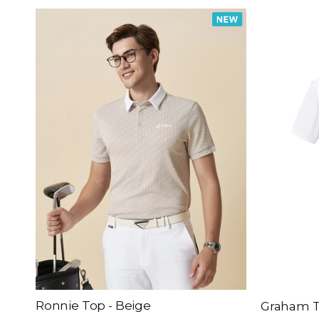
Theo giá sản phẩm
đến
Màu sắc
Black
White
Beige
Green
Red
Blue
Mint Blue
Ronnie Top - Beige
Graham T