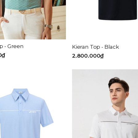
p - Green
Kieran Top - Black
0₫
2.800.000₫