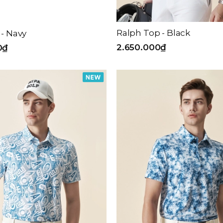
Ralph Top - Black
 - Navy
2.650.000₫
0₫