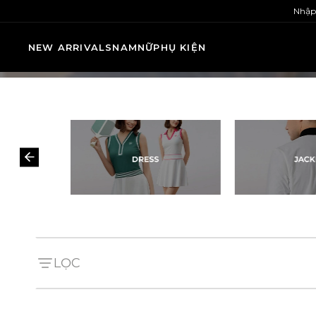
Nhập
NEW ARRIVALS
NAM
NỮ
PHỤ KIỆN
LỌC