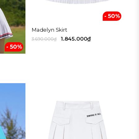
- 50%
Madelyn Skirt
1.845.000₫
3.690.000₫
- 50%