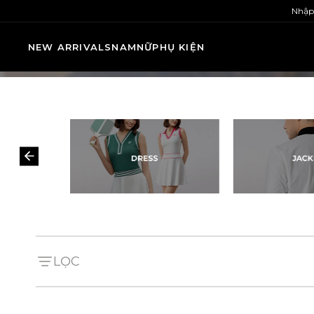
Nhập
NEW ARRIVALS
NAM
NỮ
PHỤ KIỆN
LỌC