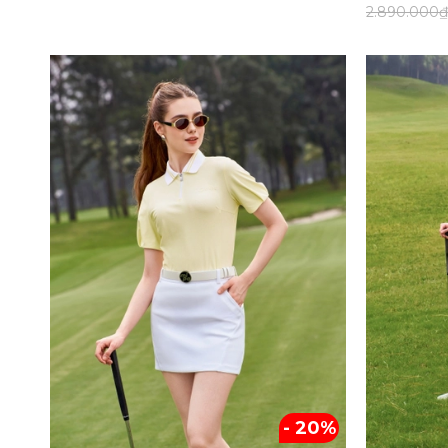
2.890.000₫
Navy
Kích cỡ
Freesize
80
85
90
95
100
105
110
Loại sản phẩm
QUẦN SHORT
CHÂN VÁY
- 20%