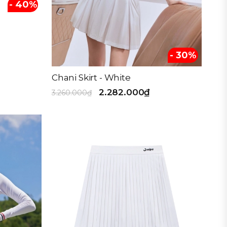
- 40%
- 30%
Chani Skirt - White
2.282.000₫
3.260.000₫