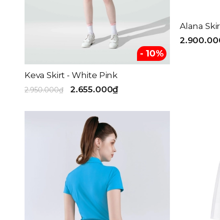
Alana Skir
2.900.00
- 10%
Keva Skirt - White Pink
2.655.000₫
2.950.000₫