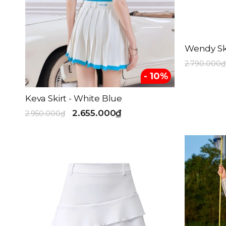
Wendy Ski
2.790.000₫
- 10%
Keva Skirt - White Blue
2.655.000₫
2.950.000₫