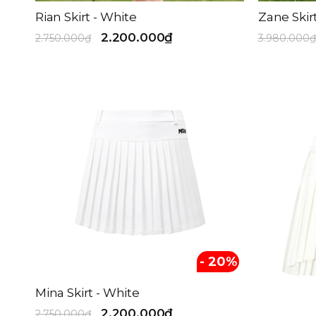
Rian Skirt - White
Zane Skir
2.200.000₫
2.750.000₫
3.980.000₫
- 20%
Mina Skirt - White
2.200.000₫
2.750.000₫