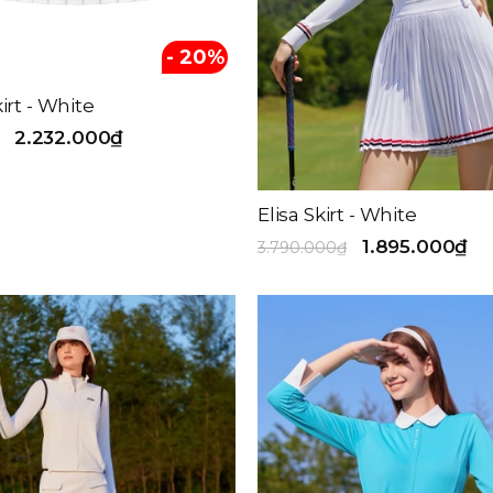
- 20%
rt - White
2.232.000₫
Elisa Skirt - White
1.895.000₫
3.790.000₫