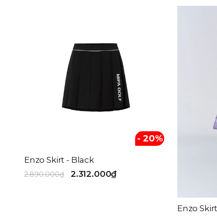
Theo giá sản phẩm
đến
Màu sắc
Black
White
Beige
- 20%
Green
Enzo Skirt - Black
Red
2.312.000₫
2.890.000₫
Blue
Mint Blue
Enzo Skir