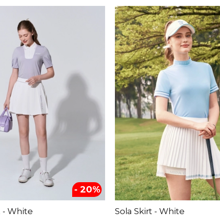
- 20%
t - White
Sola Skirt - White