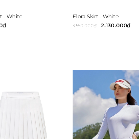
t - White
Flora Skirt - White
0₫
2.130.000₫
3.550.000₫