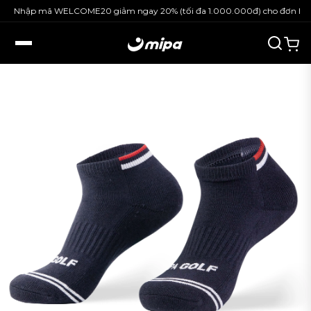
Nhập mã WELCOME20 giảm ngay 20% (tối đa 1.000.000đ) cho đơn hàng 