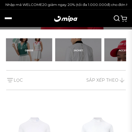
ã WELCOME20 giảm ngay 20% (tối đa 1.000.000đ) cho đơn hàng nguyên g
Theo giá sản phẩm
đến
Màu sắc
Black
White
Beige
LỌC
SẮP XẾP THEO
Green
Red
Blue
Mint Blue