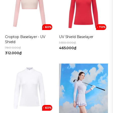
- 60%
- 70%
Croptop Baselayer - UV
UV Shield Baselayer
Shield
1.550.000₫
780.000₫
465.000₫
312.000₫
- 60%