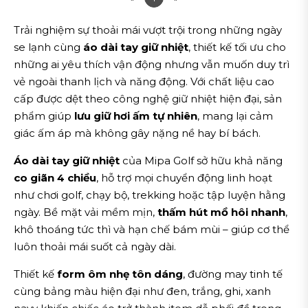
Trải nghiệm sự thoải mái vượt trội trong những ngày
se lạnh cùng
áo dài tay giữ nhiệt
, thiết kế tối ưu cho
những ai yêu thích vận động nhưng vẫn muốn duy trì
vẻ ngoài thanh lịch và năng động. Với chất liệu cao
cấp được dệt theo công nghệ giữ nhiệt hiện đại, sản
phẩm giúp
lưu giữ hơi ấm tự nhiên
, mang lại cảm
giác ấm áp mà không gây nặng nề hay bí bách.
Áo dài tay giữ nhiệt
của Mipa Golf sở hữu khả năng
co giãn 4 chiều
, hỗ trợ mọi chuyển động linh hoạt
như chơi golf, chạy bộ, trekking hoặc tập luyện hằng
ngày. Bề mặt vải mềm mịn,
thấm hút mồ hôi nhanh
,
khô thoáng tức thì và hạn chế bám mùi – giúp cơ thể
luôn thoải mái suốt cả ngày dài.
Thiết kế
form ôm nhẹ tôn dáng
, đường may tinh tế
cùng bảng màu hiện đại như đen, trắng, ghi, xanh