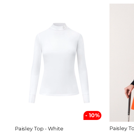
Theo giá sản phẩm
đến
Màu sắc
Black
White
Beige
Green
Red
- 10%
Blue
Mint Blue
Paisley T
Paisley Top - White