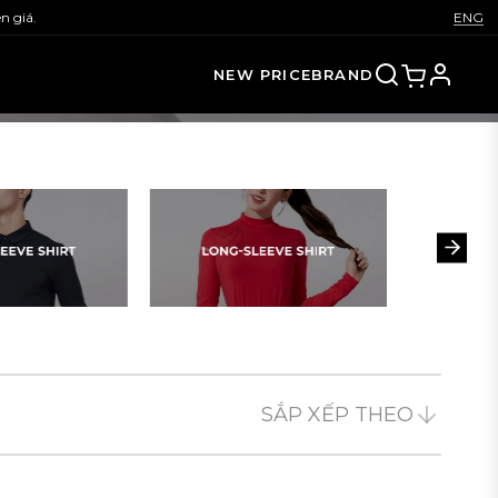
 giá.
ENG
NEW PRICE
BRAND
a Trang
com Imperia Hải Phòng
Mũ Golf Nam
About Mipa Golf
Túi Đựng Bóng
Túi Đựng Gậy
Gift Cards & E-Vouchers
Gift Cards & E-Vouchers
SẮP XẾP THEO