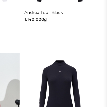
Andrea Top - Black
1.140.000₫