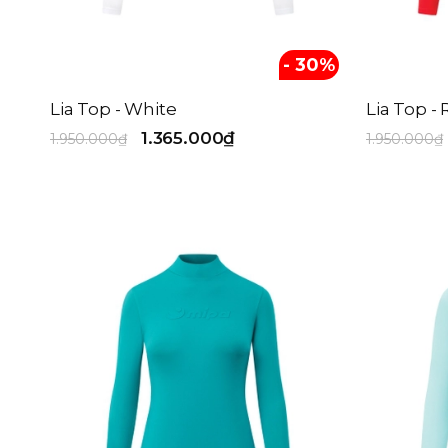
- 30%
Lia Top - White
Lia Top -
1.365.000₫
1.950.000₫
1.950.000₫