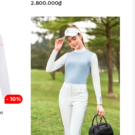
2.800.000₫
- 10%
ge