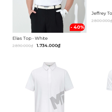
Jeffrey T
2.800.000
- 40%
Elias Top - White
1.734.000₫
2.890.000₫