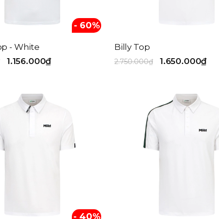
- 60%
p - White
Billy Top
1.156.000₫
1.650.000₫
2.750.000₫
- 40%