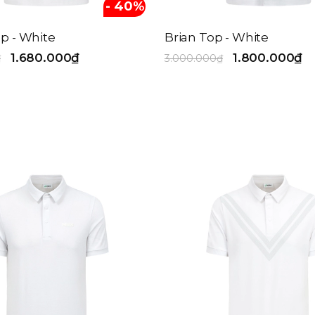
- 40%
op - White
Brian Top - White
1.680.000₫
1.800.000₫
₫
3.000.000₫