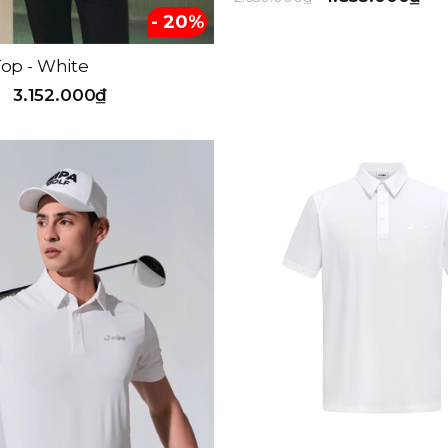
- 20%
op - White
3.152.000₫