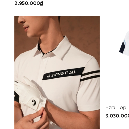
2.950.000₫
Navy
Kích cỡ
Freesize
80
85
90
95
100
105
110
Loại sản phẩm
ÁO POLO NAM
Ezra Top 
3.030.00