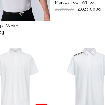
Marcus Top - White
2.023.000₫
2.890.000₫
p - White
0₫