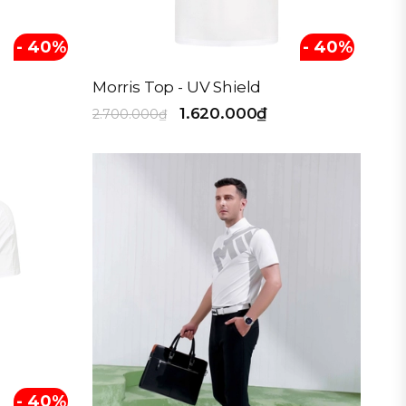
- 40%
- 40%
Morris Top - UV Shield
1.620.000₫
2.700.000₫
- 40%