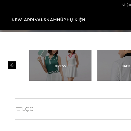
Nhập
NEW ARRIVALS
NAM
NỮ
PHỤ KIỆN
LỌC