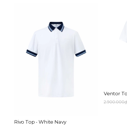
Theo giá sản phẩm
đến
Màu sắc
Black
White
Beige
Green
Ventor To
Red
2.900.000₫
Blue
Mint Blue
Rivo Top - White Navy