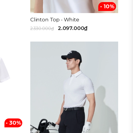
- 10%
Clinton Top - White
2.097.000₫
2.330.000₫
- 30%