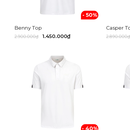
- 50%
Benny Top
Casper To
1.450.000₫
2.900.000₫
2.890.000₫
- 40%