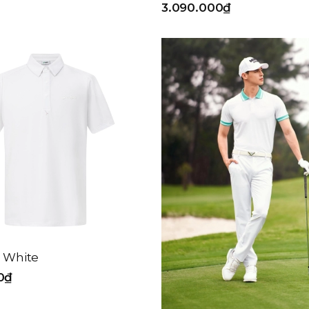
3.090.000₫
- White
0₫